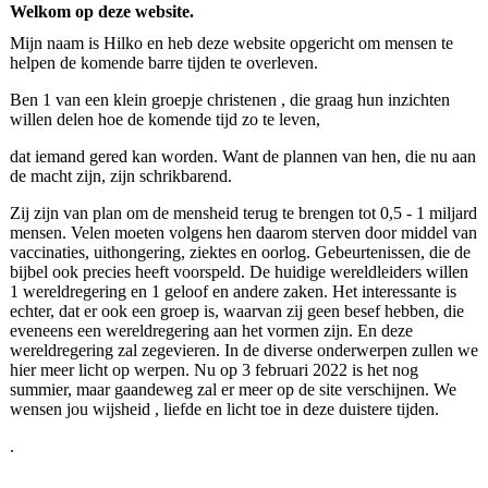
Welkom op deze website.
Mijn naam is Hilko en heb deze website opgericht om mensen te
helpen de komende barre tijden te overleven.
Ben 1 van een klein groepje christenen , die graag hun inzichten
willen delen hoe de komende tijd zo te leven,
dat iemand gered kan worden. Want de plannen van hen, die nu aan
de macht zijn, zijn schrikbarend.
Zij zijn van plan om de mensheid terug te brengen tot 0,5 - 1 miljard
mensen. Velen moeten volgens hen daarom sterven door middel van
vaccinaties, uithongering, ziektes en oorlog. Gebeurtenissen, die de
bijbel ook precies heeft voorspeld. De huidige wereldleiders willen
1 wereldregering en 1 geloof en andere zaken. Het interessante is
echter, dat er ook een groep is, waarvan zij geen besef hebben, die
eveneens een wereldregering aan het vormen zijn. En deze
wereldregering zal zegevieren. In de diverse onderwerpen zullen we
hier meer licht op werpen. Nu op 3 februari 2022 is het nog
summier, maar gaandeweg zal er meer op de site verschijnen. We
wensen jou wijsheid , liefde en licht toe in deze duistere tijden.
.